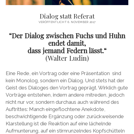
a
Dialog statt Referat
g
VERÖFFENTLICHT 6. NOVEMBER 2017
i
“Der Dialog zwischen Fuchs und Huhn
endet damit,
e
dass jemand Federn lässt.“
(Walter Ludin)
B
Eine Rede, ein Vortrag oder eine Präsentation sind
l
kein Monolog, sondern ein Dialog. Und stets hat der
Geist des Dialoges den Vortrag geprägt. Wirklich gute
o
Vorträge entstehen, indem andere mitreden, jedoch
nicht nur vor, sondern durchaus auch während des
g
Auftrittes: Manch eingeflochtene Anekdote,
beschwichtigende Ergänzung oder zurückweisende
Klarstellung ist die Reaktion auf eine lächelnde
Aufmunterung, auf ein stirnrunzelndes Kopfschütteln