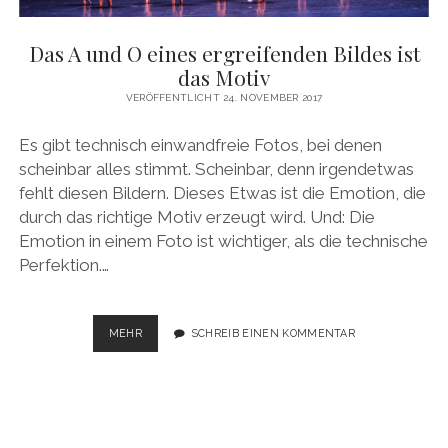
a
Das A und O eines ergreifenden Bildes ist
g
das Motiv
VERÖFFENTLICHT 24. NOVEMBER 2017
i
Es gibt technisch einwandfreie Fotos, bei denen
e
scheinbar alles stimmt. Scheinbar, denn irgendetwas
fehlt diesen Bildern. Dieses Etwas ist die Emotion, die
B
durch das richtige Motiv erzeugt wird. Und: Die
Emotion in einem Foto ist wichtiger, als die technische
l
Perfektion.…
o
MEHR
D
SCHREIB EINEN KOMMENTAR
A
g
S
A
U
N
D