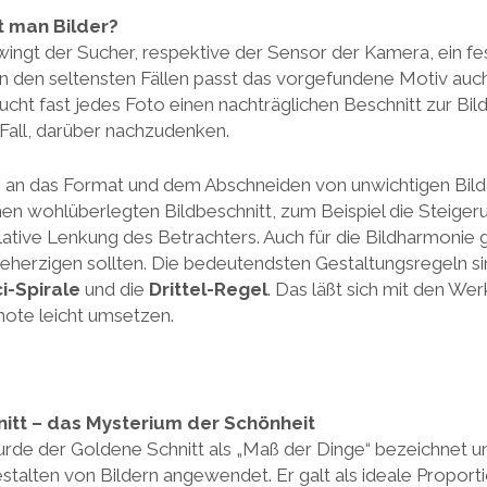
 man Bilder?
ingt der Sucher, respektive der Sensor der Kamera, ein fes
r in den seltensten Fällen passt das vorgefundene Motiv auc
cht fast jedes Foto einen nachträglichen Beschnitt zur Bi
 Fall, darüber nachzudenken.
an das Format und dem Abschneiden von unwichtigen Bildde
nen wohlüberlegten Bildbeschnitt, zum Beispiel die Steiger
ative Lenkung des Betrachters. Auch für die Bildharmonie g
beherzigen sollten. Die bedeutendsten Gestaltungsregeln si
i-Spirale
und die
Drittel-Regel
. Das läßt sich mit den We
ote leicht umsetzen.
nitt – das Mysterium der Schönheit
urde der Goldene Schnitt als „Maß der Dinge“ bezeichnet u
estalten von Bildern angewendet. Er galt als ideale Proport