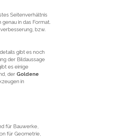
tes Seitenverhältnis
h genau in das Format.
ldverbesserung, bzw.
tails gibt es noch
ung der Bildaussage
ibt es einige
nd, der
Goldene
rkzeugen in
nd für Bauwerke,
ion für Geometrie,