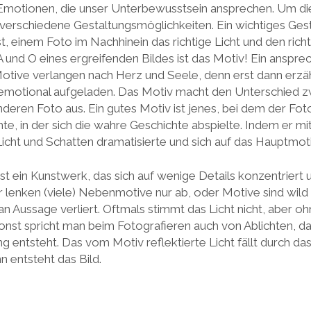
 Emotionen, die unser Unterbewusstsein ansprechen. Um die
 verschiedene Gestaltungsmöglichkeiten. Ein wichtiges Gest
, einem Foto im Nachhinein das richtige Licht und den richt
 und O eines ergreifenden Bildes ist das Motiv! Ein anspre
Motive verlangen nach Herz und Seele, denn erst dann erzäh
 emotional aufgeladen. Das Motiv macht den Unterschied 
eren Foto aus. Ein gutes Motiv ist jenes, bei dem der Foto
te, in der sich die wahre Geschichte abspielte. Indem er mi
Licht und Schatten dramatisierte und sich auf das Hauptmot
ist ein Kunstwerk, das sich auf wenige Details konzentrier
er lenken (viele) Nebenmotive nur ab, oder Motive sind wild
n Aussage verliert. Oftmals stimmt das Licht nicht, aber oh
onst spricht man beim Fotografieren auch von Ablichten, da 
 entsteht. Das vom Motiv reflektierte Licht fällt durch da
 entsteht das Bild.