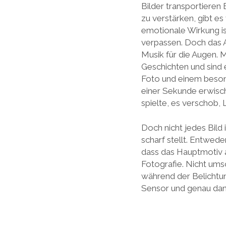
o
Bilder transportieren
zu verstärken, gibt es
g
emotionale Wirkung ist
verpassen. Doch das A
Musik für die Augen. 
Geschichten und sind
Foto und einem besond
einer Sekunde erwisch
spielte, es verschob, 
Doch nicht jedes Bild 
scharf stellt. Entwed
dass das Hauptmotiv a
Fotografie. Nicht ums
während der Belichtung
Sensor und genau dann