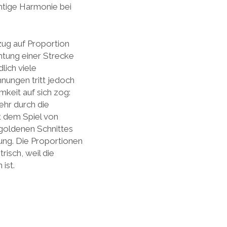
chtige Harmonie bei
zug auf Proportion
htung einer Strecke
lich viele
nungen tritt jedoch
mkeit auf sich zog:
ehr durch die
it dem Spiel von
goldenen Schnittes
zung. Die Proportionen
risch, weil die
ist.