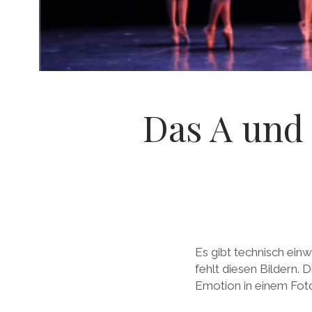
g
i
e
Das A und 
B
l
Es gibt technisch ein
fehlt diesen Bildern. 
Emotion in einem Foto 